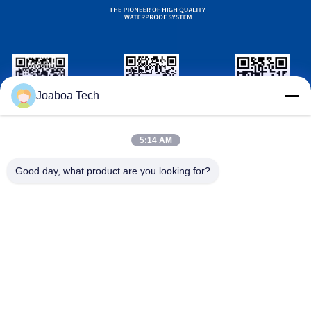
Joaboa Tech
Wechat
LinkedIn PENGENAL
ID WhatsApp
wechat PENGENAL
5:14 AM
Hubungi Kami
Good day, what product are you looking for?

Telepon
+86-0755-33052250

surel
international@zhuobao.com

Alamat
Lantai 16, Area Utara No.2, Excellence City C
entral Square, Meilin, Futian Dist., Shenzhen,
Guangdong, China
Cina Kualitas Baik Membran Waterproofing Perekat Diri