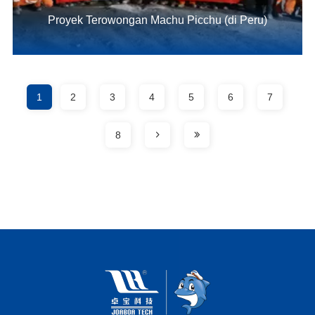
Proyek Terowongan Machu Picchu (di Peru)
1
2
3
4
5
6
7
8