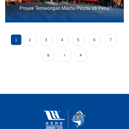
Proyek Terowongan Machu Picchu (di Peru)
1
2
3
4
5
6
7
8