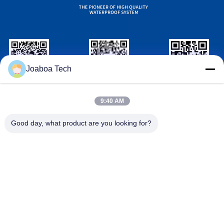
Joaboa Tech
Wechat
LinkedIn PENGENAL
ID WhatsApp
wechat PENGENAL
9:40 AM
Hubungi Kami
Good day, what product are you looking for?

Telepon
+86-0755-33052250

surel
international@zhuobao.com

Alamat
Lantai 16, Area Utara No.2, Excellence City C
entral Square, Meilin, Futian Dist., Shenzhen,
Guangdong, China
Cina Kualitas Baik Membran Waterproofing Perekat Diri