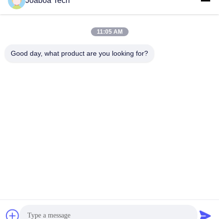
Joaboa Tech
11:05 AM
Good day, what product are you looking for?
Wechat
LinkedIn PENGENAL
ID WhatsApp
wechat PENGENAL
Hubungi Kami

Telepon
+86-0755-33052250

surel
international@zhuobao.com

Alamat
Lantai 16, Area Utara No.2, Excellence City C
entral Square, Meilin, Futian Dist., Shenzhen,
Guangdong, China
Cina Kualitas Baik Membran Waterproofing Perekat Diri