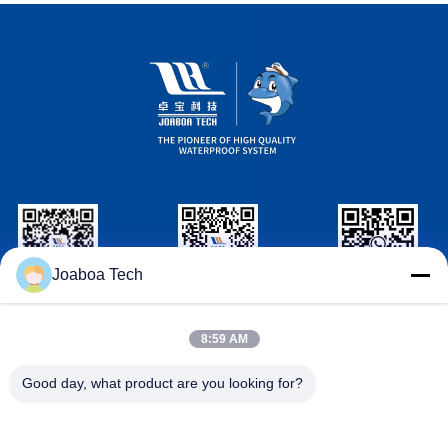
Joaboa Tech
Wechat
LinkedIn PENGENAL
ID WhatsApp
wechat PENGENAL
8:59 AM
Hubungi Kami
Good day, what product are you looking for?

Telepon
+86-0755-33052250