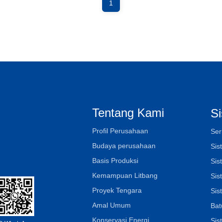
1
Tentang Kami
S
Profil Perusahaan
Ser
Budaya perusahaan
Sis
Basis Produksi
Sis
Kemampuan Litbang
Sis
Proyek Tengara
Sis
Amal Umum
Bat
Konservasi Energi
Sis