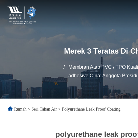
Merek 3 Teratas Di C
/
Membran Atap PVC / TPO Kualit
adhesive Cina; Anggota Presid
Rumah
>
Seri Tahan Air
>
Polyurethane Leak Proof Coating
polyurethane leak proo