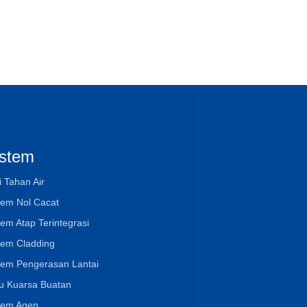
istem
i Tahan Air
tem Nol Cacat
tem Atap Terintegrasi
tem Cladding
tem Pengerasan Lantai
u Kuarsa Buatan
tem Agen