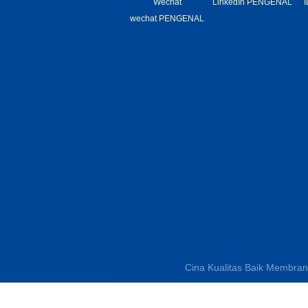
Wechat
LinkedIn PENGENAL
I
wechat PENGENAL
Cina Kualitas Baik Membran