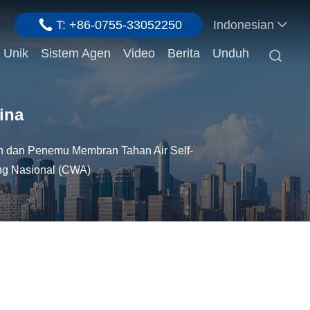
T: +86-0755-33052250
Indonesian
 Unik
Sistem Agen
Video
Berita
Unduh

ina
an dan Penemu Membran Tahan Air Self-
ung Nasional (CWA)