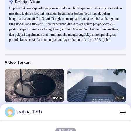
Deskripsi Video:
Dapatkan demo terpandu yang menunjukkan alur kerja umum dan tips pemecahan
masalah. Dalam video ini, temukan bagaimana Joaboa Tech, merek bahan
bangunan tahan air Top 3 dari Tiongkok, menghadirkan sistem bahan bangunan
fungsional yang inovatif. Lihat penerapan dunia nyata dalam proyek-proyek
penting seperti Jembatan Hong Kong-Zhuhai-Macao dan Huawei Bantian Base,
dan pelajari bagaimana solusi unik mereka mengurangi biaya, mempersingkat
periode konstruksi, dan meningkatkan daya tahan untuk klien B2B global.
Video Terkait
05:16
09:14
Video Promosi Joaboa Tech Vietnam
Sistem Cladding & Atap Terintegrasi
Joaboa Tech
Unik Joaboa Tech
Video Promosi Perusahaan
Video Promosi Perusahaan
June 02, 2023
June 02, 2023
6:21 AM